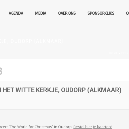
AGENDA
MEDIA
OVER ONS
SPONSORKLIKS
C
KJE, OUDORP (ALKMAAR)
HOME
»
EVEN
3
 HET WITTE KERKJE, OUDORP (ALKMAAR)
ert ´The World for Christmas´ in Oudorp.
Bestel hier je kaarten!