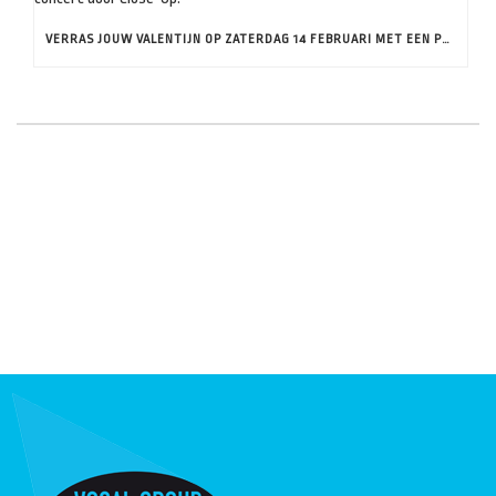
VERRAS JOUW VALENTIJN OP ZATERDAG 14 FEBRUARI MET EEN PRIVÉ CONCERT DOOR CLOSE-UP!