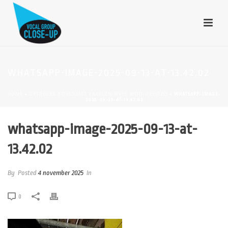
WHATSAPP-IMAGE-2025-09-13-AT-13.42.02
HOME
»
OPTREDEN KORENLINT HAARLEM WEER MOOI FEESTJE!
»
WHATSAPP-IMAGE-
2025-09-13-AT-13.42.02
whatsapp-image-2025-09-13-at-
13.42.02
By
Posted
4 november 2025
In
0