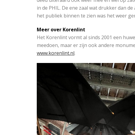
deed uiteraard ook weer mee en wel op za
in de PHIL. De ene zaal wat drukker dan de
het publiek binnen te zien was het weer ge
Meer over Korenlint
Het Korenlint vormt al sinds 2001 een huw
meedoen, maar er zijn ook andere monument
www.korenlint.nl
.