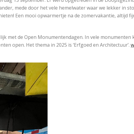
terdag 13 september. Er werd opgetreden in de Doopsgezi
 ander, mede door het vele hemelwater waar we lekker in sto
nieten! Een mooi opwarmertje na de zomervakantie, altijd fi
elijk met de Open Monumentendagen. In vele monumenten kl
en open. Het thema in 2025 is ‘Erfgoed en Architectuur’.
w