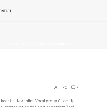
ONTACT
HOME
»
OPTREDEN KORENLINT HAARLEM WEER MOOI FEESTJE!
0
keer het Korenlint. Vocal group Close-Up