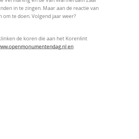
nde Vermaning en de Van Warmerdam Zaal
nden in te zingen. Maar aan de reactie van
jn om te doen. Volgend jaar weer?
inken de koren die aan het Korenlint
ww.openmonumentendag.nl en