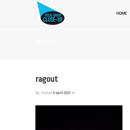
HOME
RAGOUT
ragout
By
Posted
9 april 2023
In