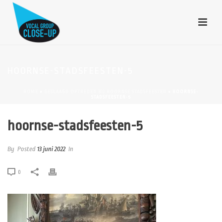
HOORNSE-STADSFEESTEN-5
HOME
»
GESLAAGD OPTREDEN BIJ HOORNSE STADSFEESTEN
»
HOORNSE-
STADSFEESTEN-5
hoornse-stadsfeesten-5
By
Posted
13 juni 2022
In
0