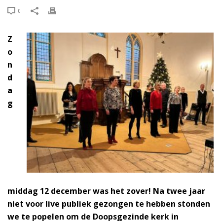
0
Z
o
n
d
a
g
middag 12 december was het zover! Na twee jaar
niet voor live publiek gezongen te hebben stonden
we te popelen om de Doopsgezinde kerk in