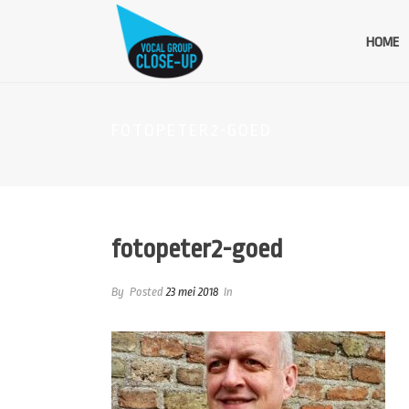
HOME
FOTOPETER2-GOED
fotopeter2-goed
By
Posted
23 mei 2018
In