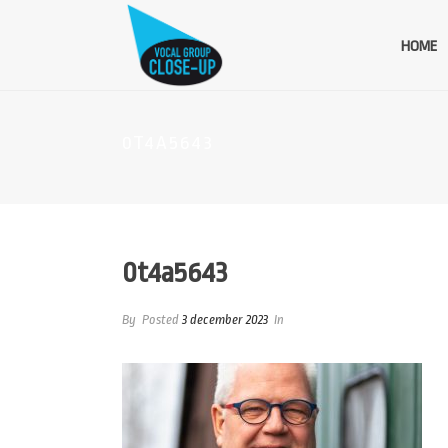
HOME
0T4A5643
0t4a5643
By
Posted
3 december 2023
In