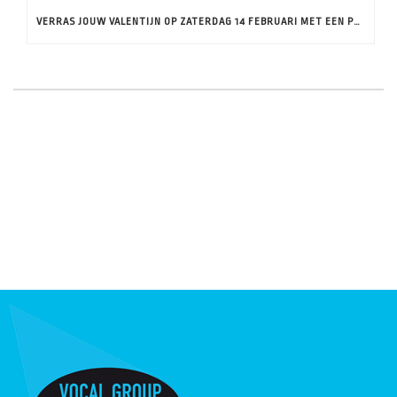
VERRAS JOUW VALENTIJN OP ZATERDAG 14 FEBRUARI MET EEN PRIVÉ CONCERT DOOR CLOSE-UP!