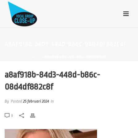
A8AF918B-84D3-448D-B86C-08D4DF882C8F
HOME
»
A8AF918B-84D3-448D-B86C-08D4DF882C8F
a8af918b-84d3-448d-b86c-
08d4df882c8f
By
Posted
25 februari 2024
In
0