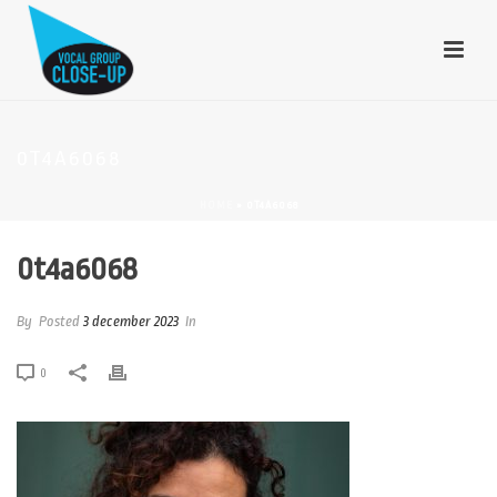
0T4A6068
HOME
»
0T4A6068
0t4a6068
By
Posted
3 december 2023
In
0