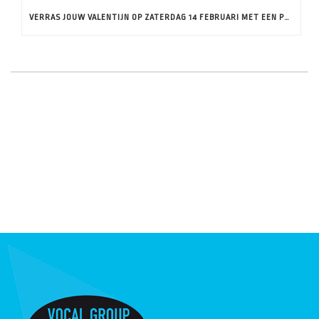
VERRAS JOUW VALENTIJN OP ZATERDAG 14 FEBRUARI MET EEN PRIVÉ CONCERT DOOR CLOSE-UP!