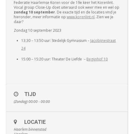
Federatie Haarlemse Koren voor de 19e keer het Korenlint.
Vocal group Close-Up doet uiteraard ook weer mee en wel op
zondag 10 september
. De exacte tijd en de locaties vind je
hieronder, meer informatie op
www.korenlint.nl
. Zien we je
daar?
Zondag 10 september 2023
13:30 – 13:50 uur: Stedelijk Gymnasium –
Jacobijnestraat
24
15:00 – 15:20 uur: Theater De Liefde –
Begijnhof 10
TIJD
(Zondag) 00:00 - 00:00
LOCATIE
Haarlem binnenstad