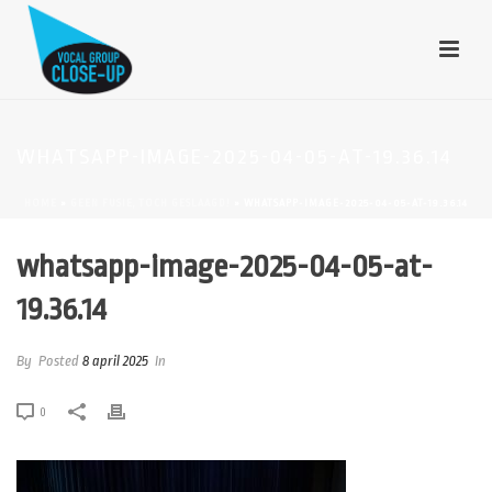
WHATSAPP-IMAGE-2025-04-05-AT-19.36.14
HOME
»
GEEN FUSIE, TOCH GESLAAGD!
»
WHATSAPP-IMAGE-2025-04-05-AT-19.36.14
whatsapp-image-2025-04-05-at-
19.36.14
By
Posted
8 april 2025
In
0