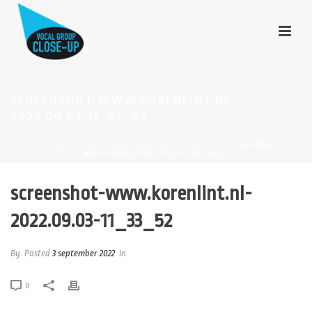
SCREENSHOT-WWW.KORENLINT.NL-
2022.09.03-11_33_52
HOME
»
OPTREDENS IN HAARLEM TIJDENS KORENLINT 2023
»
SCREENSHOT-
WWW.KORENLINT.NL-2022.09.03-11_33_52
screenshot-www.korenlint.nl-
2022.09.03-11_33_52
By
Posted
3 september 2022
In
0