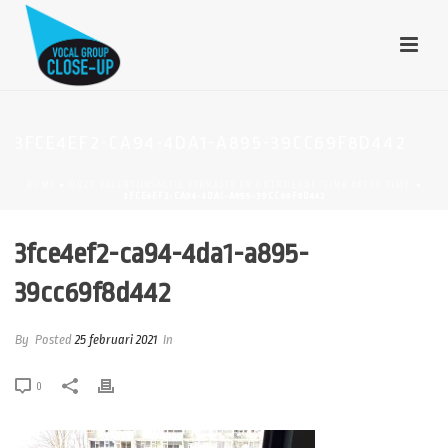
3FCE4EF2-CA94-4DA1-A895-39CC69F8D442
HOME
»
ONZE VALENTIJNSACTIE VERRASTE EN ONTROERDE ‘TIME AFTER TIME’
»
3FCE4EF2-CA94-4DA1-A895-39CC69F8D442
3fce4ef2-ca94-4da1-a895-
39cc69f8d442
By
Posted
25 februari 2021
In
0