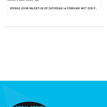
VERRAS JOUW VALENTIJN OP ZATERDAG 14 FEBRUARI MET EEN PRIVÉ CONCERT DOOR CLOSE-UP!