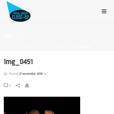
IMG_0451
HOME
»
GOEDE AFLOOP LOVE ME TINDER
»
IMG_0451
img_0451
By
Posted
27 november 2018
In
0