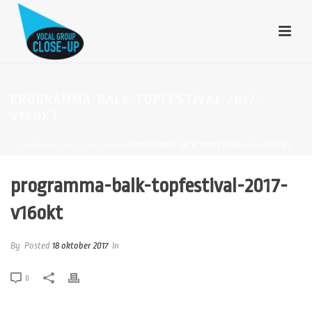
PROGRAMMA-BALK-TOPFESTIVAL-2017-
V16OKT
HOME
»
5E IN DE TOPKLASSE!
»
PROGRAMMA-BALK-TOPFESTIVAL-2017-V16OKT
programma-balk-topfestival-2017-
v16okt
By
Posted
18 oktober 2017
In
0