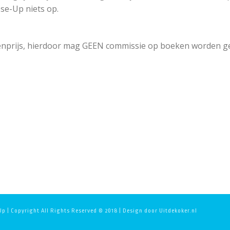
lose-Up niets op.
kenprijs, hierdoor mag GEEN commissie op boeken worden g
p | Copyright All Rights Reserved © 2018 | Design door Uitdekoker.nl