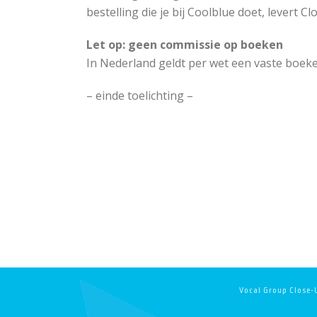
bestelling die je bij Coolblue doet, levert C
Let op: geen commissie op boeken
In Nederland geldt per wet een vaste boe
– einde toelichting –
Vocal Group Close-U