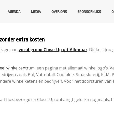
AGENDA
MEDIA
OVER ONS
SPONSORKLIKS
C
zonder extra kosten
jdrage aan
vocal group Close-Up uit Alkmaar
. Dit kost jou
ueel winkelcentrum
, een pagina met allemaal winkellogo’s. V
edrijven zoals Bol, Vattenfall, Coolblue, Staatsloterij, KLM, P
ere winkelketens en bedrijven. Voor het doorsturen van e
ia Thuisbezorgd en Close-Up ontvangt geld. En nogmaals, het