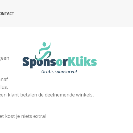
ONTACT
 geen
anaf
lus,
en klant betalen de deelnemende winkels,
 kost je niets extra!