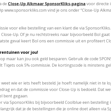
a de
Close-Up Alkmaar SponsorKliks-pagina
voor directe 
Op www.sponsorkliks.com vind je ons onder “Close-Up Alkma
sie voor elke bestelling van een klant die via SponsorKlik
lose-Up. Of je nu rechtstreeks naar bijvoorbeeld Bol gaat o
laatste geval keert Bol ons een commissie uit en profiteert Cl
rentuinen voor jou!
 op maar kan jou ook geld besparen. Gebruik de code SPONSO
lt Tiqets ook 5% commissie. De kortingscode is minstens ge
et wie er iets heeft besteld. Je hoeft namelijk niet in te l
edrag en dat de commissie voor Close-Up is bedoeld. Dat wet
el bent gegaan.
r via SponsorKliks bij bijvoorbeeld Coolblue een bestelling i
langrijk dat je de bestellingen die je online doet alleen via 