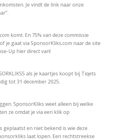
inkomsten. Je vindt de link naar onze
ar”.
s.com komt. En 75% van deze commissie
f je gaat via SponsorKliks.com naar de site
ose-Up hier direct van!
RKLIKS5 als je kaartjes koopt bij Tiqets
ldig tot 31 december 2025.
oggen. SponsorKliks weet alleen bij welke
en ze omdat je via een klik op
s geplaatst en niet bekend is wie deze
Sponsorkliks laat lopen. Een rechtstreekse