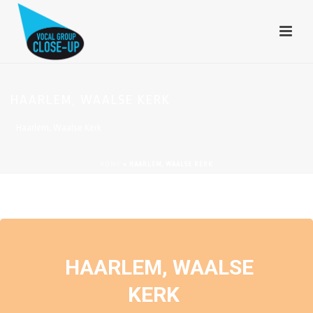
HAARLEM, WAALSE KERK
Haarlem, Waalse Kerk
HOME
»
HAARLEM, WAALSE KERK
EVENEMENTEN OP DEZE LOCATIE
HAARLEM, WAALSE
KERK