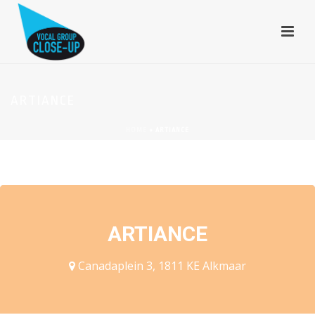
ARTIANCE
HOME
»
ARTIANCE
EVENEMENTEN OP DEZE LOCATIE
ARTIANCE
Canadaplein 3, 1811 KE Alkmaar